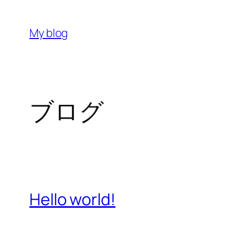
内
容
My blog
を
ス
キ
ッ
ブログ
プ
Hello world!