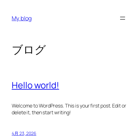
内
容
My blog
を
ス
キ
ッ
ブログ
プ
Hello world!
Welcome to WordPress. This is your first post. Edit or
delete it, then start writing!
4月 23, 2026